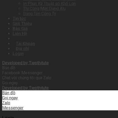
In Phun Kỹ Thuật số Khổ Lớn
Thi Công Mặt Dựng Alu
Bảng Tên Công Ty
Tin tức
Giới Thiệu
Báo Giá
Liên Hệ
Tài Khoản
Địa chỉ
Login
Developed by
Tiepthitute
Bản đồ
Facebook Messenger
Chat với chúng tôi qua Zalo
Gọi ngay
Developed by
Tiepthitute
Bản đồ
Gọi ngay
Zalo
Messenger