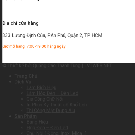
Địa chỉ cửa hàng
333 Lương Định Của, P.An Phú, Quận 2, TP HCM
Giờ mở hàng: 7:00-19:00 hàng ngày
© Thiết kế bởi Quảng Cáo Thanh Tùng | LVTWEB.NET
Trang Chủ
Dịch Vụ
Làm Biển Hiệu
Làm Hộp Đèn – Đèn Led
Gia Công Chữ Nổi
In Phun Kỹ Thuật số Khổ Lớn
Thi Công Mặt Dựng Alu
Sản Phẩm
Bảng Hiệu
Hộp Đèn – Đèn Led
Chữ Nỗi ( Đồng, Inox, Mica…)