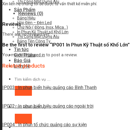
Thi Công Mặt Dựng Alu
Xin liên hệ chúng tôi để được tư vấn thiết kế miễn phí.
Sản Phẩm
Reviews (0)
Bảng Hiệu
Hộp Đèn – Đèn Led
Reviews
Chữ Nỗi ( Đồng, Inox, Mica…)
In Phun Kỹ Thuật số Khổ Lớn
There are no reviews yet.
Thi Công Mặt Dựng Alu
Bảng Tên Công Ty
Be the first to review “IP001 In Phun Kỹ Thuật số Khổ Lớn”
Tin tức
Giới Thiệu
You must be
logged in
to post a review.
Báo Giá
Related products
Liên Hệ
IP003 : In phun biển hiệu quảng cáo Bình Thạnh
IP002 : In phun biển hiệu quảng cáo ngoài trời
IP004 : In phun tổ chức quảng cáo sự kiện