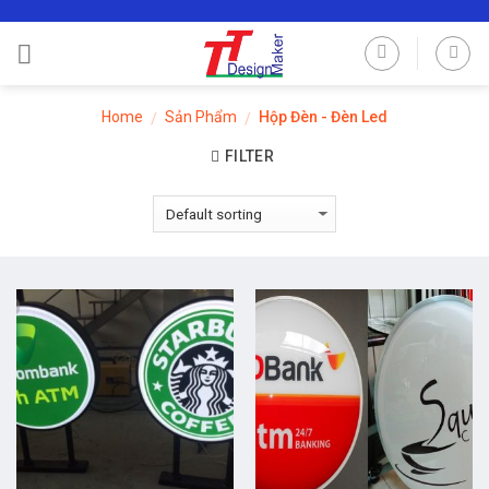
Skip
to
content
Home
Sản Phẩm
Hộp Đèn - Đèn Led
/
/
FILTER