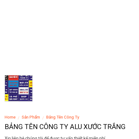
Home
Sản Phẩm
Bảng Tên Công Ty
/
/
BẢNG TÊN CÔNG TY ALU XƯỚC TRẮNG
Xin liên hệ chúng tôi để được tư vấn thiết kế miễn phí.